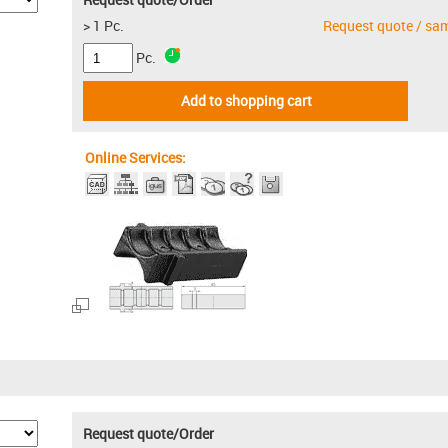
> 1 Pc.
Request quote / sa
Pc.
Add to shopping cart
Online Services:
Request quote/Order