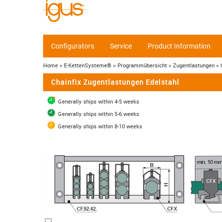
Configurators
Service
Product Information
Home
> E-KettenSysteme®
> Programmübersicht
> Zugentlastungen
> 
Chainfix Zugentlastungen Edelstahl
Generally ships within 4-5 weeks
Generally ships within 5-6 weeks
Generally ships within 8-10 weeks