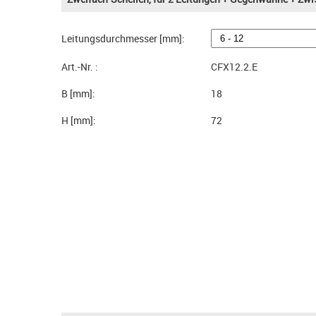
Leitungsdurchmesser [mm]:
Art.-Nr. :
CFX12.2.E
B [mm]:
18
H [mm]:
72