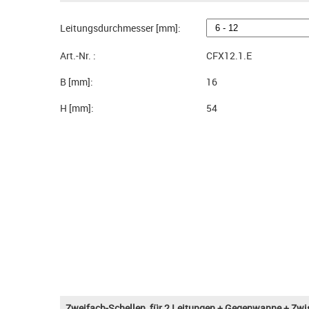
Leitungsdurchmesser [mm]:
Art.-Nr. :
CFX12.1.E
B [mm]:
16
H [mm]:
54
Zweifach-Schellen, für 2 Leitungen + Gegenwanne + Zw