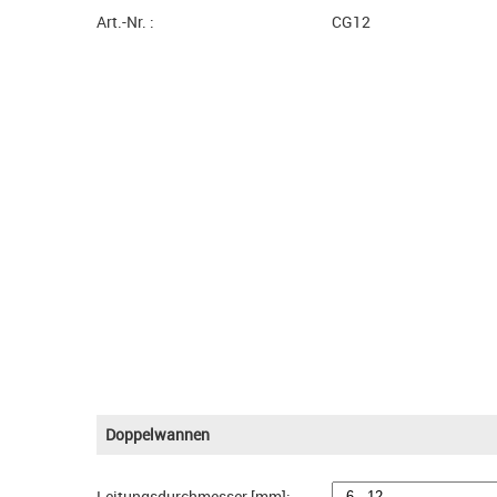
Art.-Nr. :
CG12
Doppelwannen
Leitungsdurchmesser [mm]: