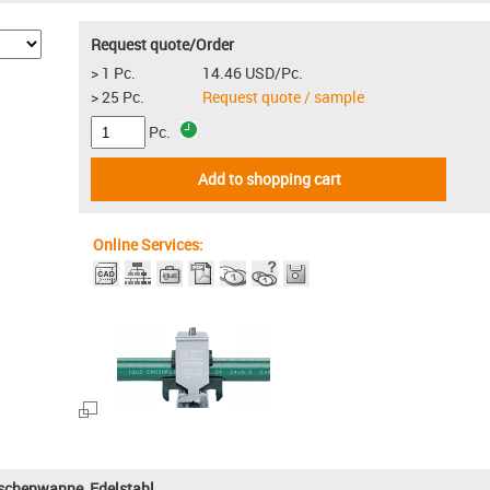
Request quote/Order
> 1 Pc.
14.46 USD/Pc.
> 25 Pc.
Request quote / sample
Pc.
Add to shopping cart
Online Services:
ischenwanne, Edelstahl