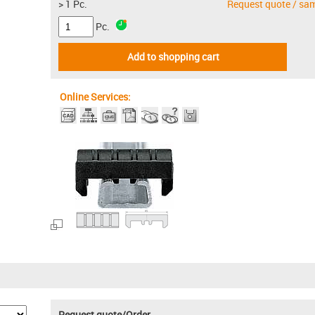
> 1 Pc.
Request quote / sa
Pc.
Add to shopping cart
Online Services:
Request quote/Order