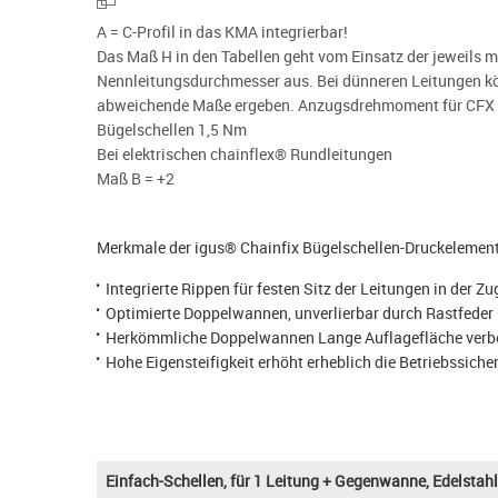
A = C-Profil in das KMA integrierbar!
Das Maß H in den Tabellen geht vom Einsatz der jeweils m
Nennleitungsdurchmesser aus. Bei dünneren Leitungen k
abweichende Maße ergeben. Anzugsdrehmoment für CFX
Bügelschellen 1,5 Nm
Bei elektrischen chainflex® Rundleitungen
Maß B = +2
Merkmale der igus® Chainfix Bügelschellen-Druckelemen
Integrierte Rippen für festen Sitz der Leitungen in der Z
Optimierte Doppelwannen, unverlierbar durch Rastfeder 
Herkömmliche Doppelwannen Lange Auflagefläche verbess
Hohe Eigensteifigkeit erhöht erheblich die Betriebssich
Einfach-Schellen, für 1 Leitung + Gegenwanne, Edelstahl